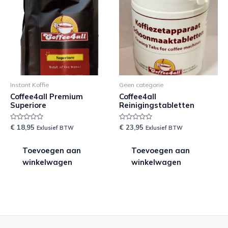
Instant Koffie
Geen categorie
Coffee4all Premium
Coffee4all
Superiore
Reinigingstabletten
Waardering
Waardering
€
18,95
€
23,95
Exlusief BTW
Exlusief BTW
0
0
uit
uit
5
5
Toevoegen aan
Toevoegen aan
winkelwagen
winkelwagen