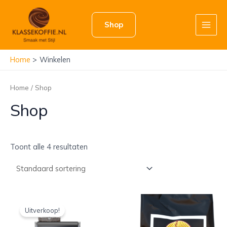
Ga
naar
Shop
de
Main
inhoud
Men
Home
Winkelen
Home
/ Shop
Shop
Toont alle 4 resultaten
Uitverkoop!