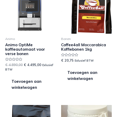
Animo
Bonen
Animo OptiMe
Coffee4all Moccarabica
koffieautomaat voor
Koffiebonen 1kg
verse bonen
Waardering
€
20,75
Exlusief BTW
0
Waardering
€
4.890,00
€
4.495,00
Exlusief
uit
0
5
BTW
uit
Toevoegen aan
5
winkelwagen
Toevoegen aan
winkelwagen