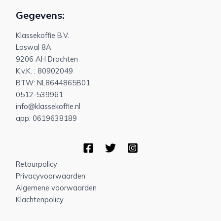
Gegevens:
Klassekoffie B.V.
Loswal 8A
9206 AH Drachten
K.v.K. : 80902049
BTW: NL8644865B01
0512-539961
info@klassekoffie.nl
app: 0619638189
Retourpolicy
Privacyvoorwaarden
Algemene voorwaarden
Klachtenpolicy