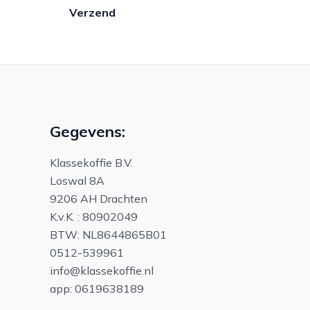
Verzend
Gegevens:
Klassekoffie B.V.
Loswal 8A
9206 AH Drachten
K.v.K. : 80902049
BTW: NL8644865B01
0512-539961
info@klassekoffie.nl
app: 0619638189