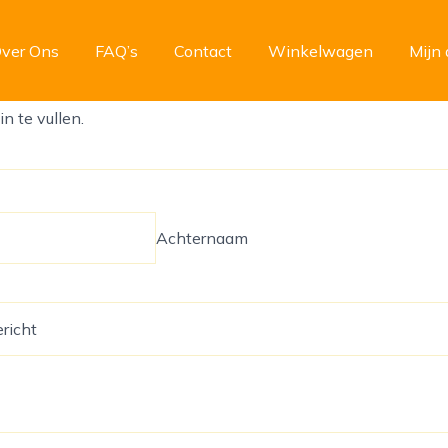
ver Ons
FAQ’s
Contact
Winkelwagen
Mijn 
in te vullen.
Achternaam
ericht