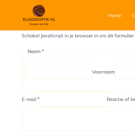
Ga
Home
Proefplaatsing?
naar
Home
O
Proefplaatsing?
de
inhoud
Schakel JavaScript in je browser in om dit formulier 
Naam *
Voornaam
E-mail *
Reactie of b