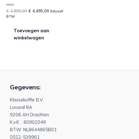
Waardering
€
4.890,00
€
4.495,00
Exlusief
0
BTW
uit
5
Toevoegen aan
winkelwagen
Gegevens:
Klassekoffie B.V.
Loswal 8A
9206 AH Drachten
K.v.K. : 80902049
BTW: NL8644865B01
0512-539961