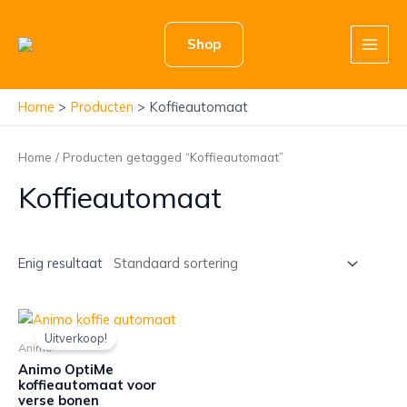
Ga
naar
Shop
de
Main
inhoud
Men
Home
Producten
Koffieautomaat
Home
/ Producten getagged “Koffieautomaat”
Koffieautomaat
Enig resultaat
Uitverkoop!
Animo
Animo OptiMe
koffieautomaat voor
verse bonen