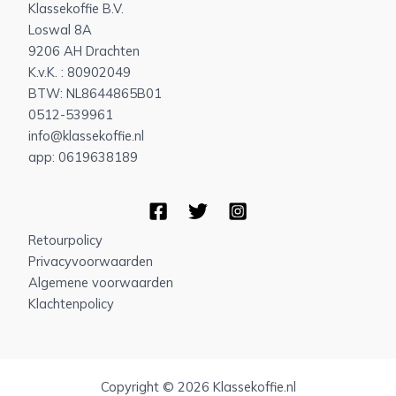
Klassekoffie B.V.
Loswal 8A
9206 AH Drachten
K.v.K. : 80902049
BTW: NL8644865B01
0512-539961
info@klassekoffie.nl
app: 0619638189
Retourpolicy
Privacyvoorwaarden
Algemene voorwaarden
Klachtenpolicy
Copyright © 2026 Klassekoffie.nl