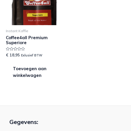
Instant Koffie
Coffee4all Premium
Superiore
Waardering
€
18,95
Exlusief BTW
0
uit
5
Toevoegen aan
winkelwagen
Gegevens: