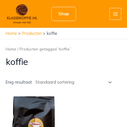
Ga
naar
Shop
de
Main
inhoud
Men
Home
Producten
koffie
Home
/ Producten getagged “koffie”
koffie
Enig resultaat