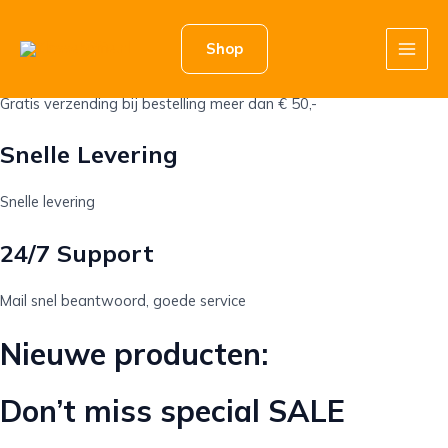
Ga
Home
Home
naar
Shop
Gratis Verzenden
de
Main
inhoud
Men
Gratis verzending bij bestelling meer dan € 50,-
Snelle Levering
Snelle levering
24/7 Support
Mail snel beantwoord, goede service
Nieuwe producten:
Don’t miss special
SALE