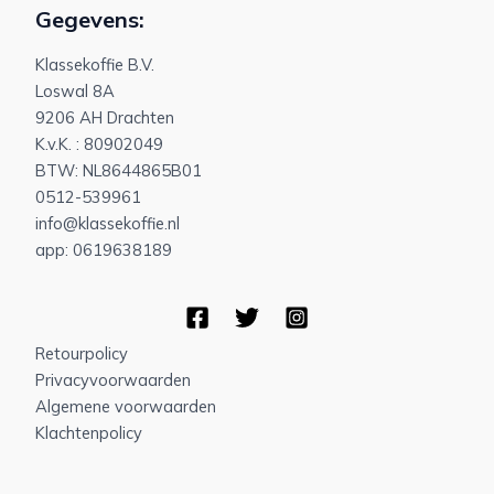
Gegevens:
Klassekoffie B.V.
Loswal 8A
9206 AH Drachten
K.v.K. : 80902049
BTW: NL8644865B01
0512-539961
info@klassekoffie.nl
app: 0619638189
Retourpolicy
Privacyvoorwaarden
Algemene voorwaarden
Klachtenpolicy